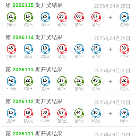
第
2026115
期开奖结果
2026年04月25日
+
21
16
25
29
08
07
04
狗/土
兔/木
马/木
虎/土
猪/木
鼠/土
兔/金
第
2026114
期开奖结果
2026年04月24日
+
45
41
10
01
36
25
30
狗/水
虎/火
鸡/火
马/水
羊/土
马/木
牛/水
第
2026113
期开奖结果
2026年04月23日
+
42
22
15
17
32
49
02
牛/金
鸡/水
龙/水
虎/木
猪/火
马/火
蛇/火
第
2026112
期开奖结果
2026年04月22日
+
15
19
30
07
44
10
09
龙/水
鼠/火
牛/水
鼠/土
猪/水
鸡/火
狗/木
第
2026111
期开奖结果
2026年04月21日