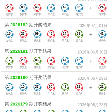
+
23
09
46
37
42
03
24
猴/水
狗/木
鸡/木
马/土
牛/金
龙/火
羊/木
第
2026182
期开奖结果
2026年07月01日
+
15
23
09
45
24
39
41
龙/水
猴/水
狗/木
狗/水
羊/木
龙/木
虎/火
第
2026181
期开奖结果
2026年06月30日
+
17
29
06
34
47
15
19
虎/木
虎/土
牛/土
鸡/金
猴/木
龙/水
鼠/火
第
2026180
期开奖结果
2026年06月29日
+
14
10
37
30
49
19
21
蛇/水
鸡/火
马/土
牛/水
马/火
鼠/火
狗/土
第
2026179
期开奖结果
2026年06月28日