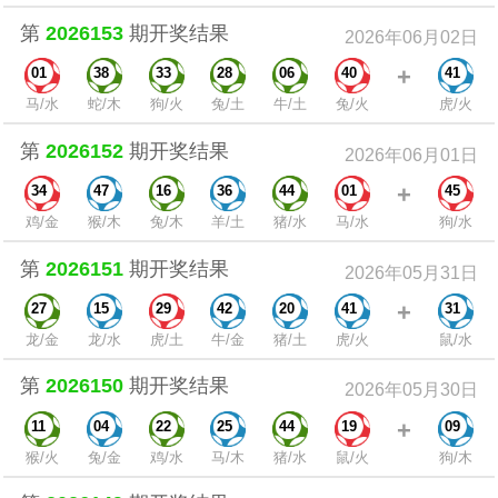
第
2026153
期开奖结果
2026年06月02日
+
01
38
33
28
06
40
41
马/水
蛇/木
狗/火
兔/土
牛/土
兔/火
虎/火
第
2026152
期开奖结果
2026年06月01日
+
34
47
16
36
44
01
45
鸡/金
猴/木
兔/木
羊/土
猪/水
马/水
狗/水
第
2026151
期开奖结果
2026年05月31日
+
27
15
29
42
20
41
31
龙/金
龙/水
虎/土
牛/金
猪/土
虎/火
鼠/水
第
2026150
期开奖结果
2026年05月30日
+
11
04
22
25
44
19
09
猴/火
兔/金
鸡/水
马/木
猪/水
鼠/火
狗/木