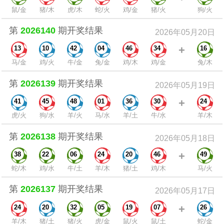
鼠/金
猪/木
虎/木
蛇/火
鸡/金
猪/火
狗/火
第
2026140
期开奖结果
2026年05月20日
+
13
10
42
04
46
34
16
马/金
鸡/火
牛/金
兔/金
鸡/木
鸡/金
兔/木
第
2026139
期开奖结果
2026年05月19日
+
41
45
48
01
36
30
24
虎/火
狗/水
羊/火
马/水
羊/土
牛/水
羊/木
第
2026138
期开奖结果
2026年05月18日
+
38
22
06
24
20
46
49
蛇/木
鸡/水
牛/土
羊/木
猪/土
鸡/木
马/火
第
2026137
期开奖结果
2026年05月17日
+
24
20
32
05
19
07
26
羊/木
猪/土
猪/火
虎/金
鼠/火
鼠/土
蛇/金