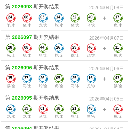
第
2026098
期开奖结果
2026年04月08日
+
24
08
03
14
32
49
17
羊/木
猪/木
龙/火
蛇/水
猪/火
马/火
虎/木
第
2026097
期开奖结果
2026年04月07日
+
28
08
44
26
29
46
11
兔/土
猪/木
猪/水
蛇/金
虎/土
鸡/木
猴/火
第
2026096
期开奖结果
2026年04月06日
+
35
37
26
05
25
15
43
猴/金
马/土
蛇/金
虎/金
马/木
龙/水
鼠/金
第
2026095
期开奖结果
2026年04月05日
+
15
39
01
38
21
48
35
龙/水
龙/木
马/水
蛇/木
狗/土
羊/火
猴/金
第
2026094
期开奖结果