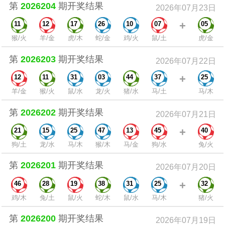
第
2026204
期开奖结果
2026年07月23日
+
11
12
17
26
10
07
05
猴/火
羊/金
虎/木
蛇/金
鸡/火
鼠/土
虎/金
第
2026203
期开奖结果
2026年07月22日
+
12
11
31
03
44
37
25
羊/金
猴/火
鼠/水
龙/火
猪/水
马/土
马/木
第
2026202
期开奖结果
2026年07月21日
+
21
15
25
47
13
45
40
狗/土
龙/水
马/木
猴/木
马/金
狗/水
兔/火
第
2026201
期开奖结果
2026年07月20日
+
46
28
19
38
31
25
32
鸡/木
兔/土
鼠/火
蛇/木
鼠/水
马/木
猪/火
第
2026200
期开奖结果
2026年07月19日