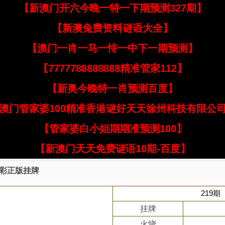
【新澳门开六今晚一特一下期预测327期】
【新澳兔费资料谜语大全】
【澳门一肖一马一恃一中下一期预测】
【7777788888888精准管家112】
【新奥今晚特一肖预测百度】
澳门管家婆100精准香港谜好天天徐州科技有限公
【管家婆白小姐期期准预测100】
【新澳门天天免费谜语10期-百度】
好彩正版挂牌
219期
挂牌
火烧