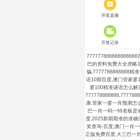
开奖直播
开奖记录
777777888888888
巴的资料免费大全虎略龙韬,
骗,777778888888
语10期百度,澳门管家婆1
婆100精准谜语怎么解百
777778888888,77
康,管家一婆一肖预测怎么
巴一肖一码一特老板是谁,
度,2025新期期准的准确消息
奖查询-百度,澳门一肖一
正版免费百度,大三巴一肖