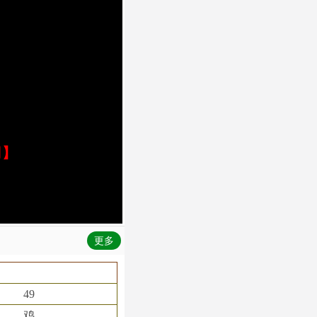
司】
更多
49
鸡