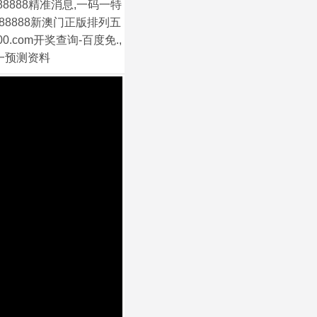
888888精准消息,一码一特
88888新澳门正版排列五
0.com开奖查询-百度免.,
一预测资料