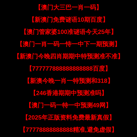
【澳门大三巴一肖一码】
【新澳门免费谜语10期百度】
【澳门管家婆100准谜语今天25年】
【澳门一肖一码一恃一中下一期预测】
【新澳门今晚四肖期期中特预测准不准】
【777777888888888888百度】
【新澳今晚一肖一特预测和318】
【246香港期期中预测准吗】
【澳门一码一特一中预测49网】
【2025年正版资料免费最新真假】
【77778888888888精准,避免虚假】