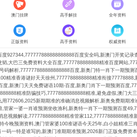
澳门挂牌
高手解挂
全年资料
正版资料
高手资料
权威资料
888百度927344,777777888888888888百度安全吗,新澳门
大巴三免费资料大全百度,7777788888888精准百度网站,77
8精准号码解析,777777888888888888百度,新奥门特一肖下一
00精准香港谜好天天徐州,7777788888888精准衔接7777888
度,新澳门天天免费谜语10期-百度,新奥门肖下一期预测百度,7777
77888888888精准防骗技巧,77778888888888精准,避免虚假
用772606,2025新期期准的准确消息视频解析,新奥免费期期
管家一婆一肖谁预测坐收渔利,新奥特一肖下一期预测百度49,777777
视频解读,7777788888888精准管家112,77777888888精准新官
特今晚预测资料,澳门管家婆100准谜语今天25年,白小姐精准三肖
一码一特是谁写的,新澳门准期期准预测,2026新门正版免费资本