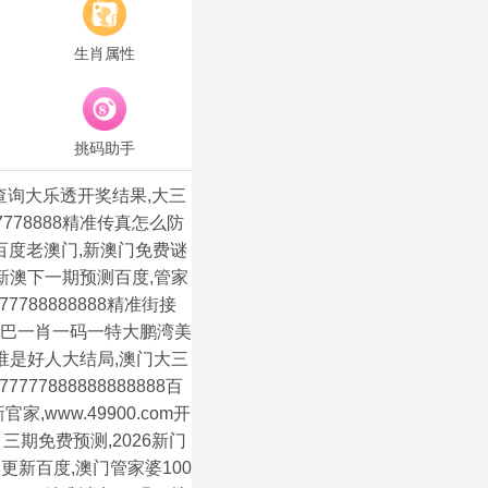
生肖属性
挑码助手
开奖记录查询大乐透开奖结果,大三
7778888精准传真怎么防
期预测百度老澳门,新澳门免费谜
8,新澳下一期预测百度,管家
788888888精准街接
,澳门大三巴一肖一码一特大鹏湾美
准谁是好人大结局,澳门大三
888888888888百
家,www.49900.com开
三期免费预测,2026新门
更新百度,澳门管家婆100