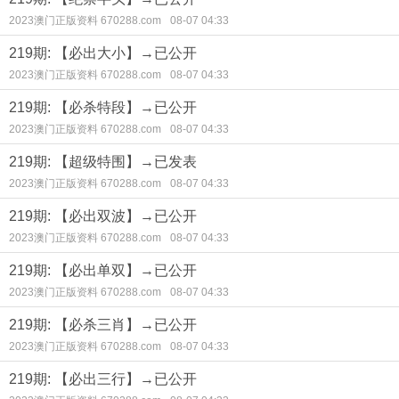
2023澳门正版资料 670288.com
08-07 04:33
219期: 【必出大小】→已公开
2023澳门正版资料 670288.com
08-07 04:33
219期: 【必杀特段】→已公开
2023澳门正版资料 670288.com
08-07 04:33
219期: 【超级特围】→已发表
2023澳门正版资料 670288.com
08-07 04:33
219期: 【必出双波】→已公开
2023澳门正版资料 670288.com
08-07 04:33
219期: 【必出单双】→已公开
2023澳门正版资料 670288.com
08-07 04:33
219期: 【必杀三肖】→已公开
2023澳门正版资料 670288.com
08-07 04:33
219期: 【必出三行】→已公开