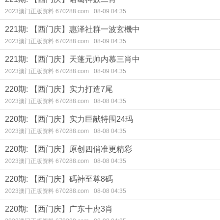
2023澳门正版资料 670288.com
08-09 04:35
221期: 【西门庆】惠泽社群一波玄機中
2023澳门正版资料 670288.com
08-09 04:35
221期: 【西门庆】天蓬元帅内慕三肖中
2023澳门正版资料 670288.com
08-09 04:35
220期: 【西门庆】实力打造7尾
2023澳门正版资料 670288.com
08-08 04:35
220期: 【西门庆】实力巨献特围24玛
2023澳门正版资料 670288.com
08-08 04:35
220期: 【西门庆】原创四俏准更精彩
2023澳门正版资料 670288.com
08-08 04:35
220期: 【西门庆】碼神至尊8碼
2023澳门正版资料 670288.com
08-08 04:35
220期: 【西门庆】广东十虎3肖