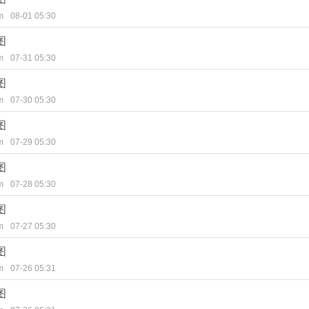
m
08-01 05:30
图
m
07-31 05:30
图
m
07-30 05:30
图
m
07-29 05:30
图
m
07-28 05:30
图
m
07-27 05:30
图
m
07-26 05:31
图