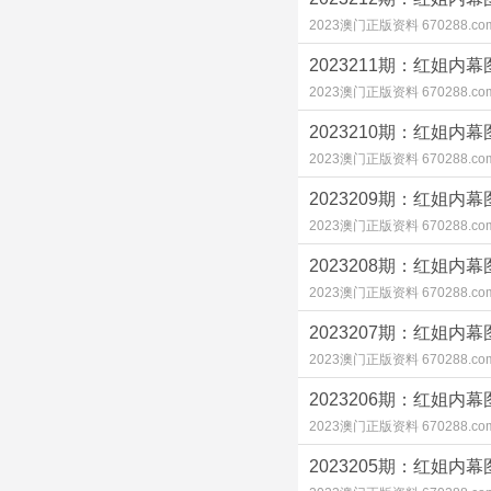
2023澳门正版资料 670288.co
2023211期：红姐内幕
2023澳门正版资料 670288.co
2023210期：红姐内幕
2023澳门正版资料 670288.co
2023209期：红姐内幕
2023澳门正版资料 670288.co
2023208期：红姐内幕
2023澳门正版资料 670288.co
2023207期：红姐内幕
2023澳门正版资料 670288.co
2023206期：红姐内幕
2023澳门正版资料 670288.co
2023205期：红姐内幕