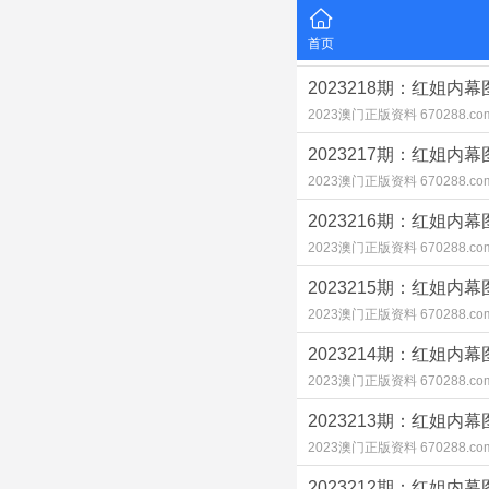
首页
2023218期：红姐内幕
2023澳门正版资料 670288.co
2023217期：红姐内幕
2023澳门正版资料 670288.co
2023216期：红姐内幕
2023澳门正版资料 670288.co
2023215期：红姐内幕
2023澳门正版资料 670288.co
2023214期：红姐内幕
2023澳门正版资料 670288.co
2023213期：红姐内幕
2023澳门正版资料 670288.co
2023212期：红姐内幕