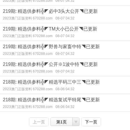
2023澳门正版资料 670288.com
08-07 04:32
219期: 精选供参料╬◤必中3头大公开◥已更新
2023澳门正版资料 670288.com
08-07 04:32
219期: 精选供参料╬◤TM大小已公开◥已更新
2023澳门正版资料 670288.com
08-07 04:32
219期: 精选供参料╬◤野兽与家畜中特◥已更新
2023澳门正版资料 670288.com
08-07 04:32
219期: 精选供参料╬◤公开※1波中特◥已更新
2023澳门正版资料 670288.com
08-07 04:32
218期: 精选供参料╬◤精选平码三中三◥已更新
2023澳门正版资料 670288.com
08-06 04:32
218期: 精选供参料╬◤精选复试平特尾◥已更新
2023澳门正版资料 670288.com
08-06 04:32
上一页
第1页
下一页