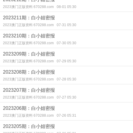
2023澳门正版资料 670288.com
08-01 05:30
2023211期：白小姐密报
2023澳门正版资料 670288.com
07-31 05:30
2023210期：白小姐密报
2023澳门正版资料 670288.com
07-30 05:30
2023209期：白小姐密报
2023澳门正版资料 670288.com
07-29 05:30
2023208期：白小姐密报
2023澳门正版资料 670288.com
07-28 05:30
2023207期：白小姐密报
2023澳门正版资料 670288.com
07-27 05:30
2023206期：白小姐密报
2023澳门正版资料 670288.com
07-26 05:31
2023205期：白小姐密报