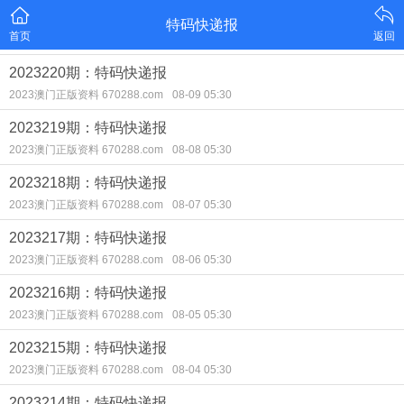
特码快递报
首页
返回
2023220期：特码快递报
2023澳门正版资料 670288.com
08-09 05:30
2023219期：特码快递报
2023澳门正版资料 670288.com
08-08 05:30
2023218期：特码快递报
2023澳门正版资料 670288.com
08-07 05:30
2023217期：特码快递报
2023澳门正版资料 670288.com
08-06 05:30
2023216期：特码快递报
2023澳门正版资料 670288.com
08-05 05:30
2023215期：特码快递报
2023澳门正版资料 670288.com
08-04 05:30
2023214期：特码快递报