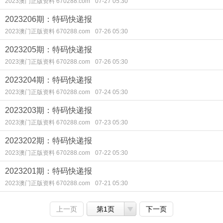
2023澳门正版资料 670288.com
07-27 05:30
2023206期：特码快递报
2023澳门正版资料 670288.com
07-26 05:30
2023205期：特码快递报
2023澳门正版资料 670288.com
07-26 05:30
2023204期：特码快递报
2023澳门正版资料 670288.com
07-24 05:30
2023203期：特码快递报
2023澳门正版资料 670288.com
07-23 05:30
2023202期：特码快递报
2023澳门正版资料 670288.com
07-22 05:30
2023201期：特码快递报
2023澳门正版资料 670288.com
07-21 05:30
上一页
第1页
下一页