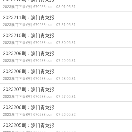
2023澳门正版资料 670288.com
08-01 05:31
2023211期：澳门青龙报
2023澳门正版资料 670288.com
07-31 05:31
2023210期：澳门青龙报
2023澳门正版资料 670288.com
07-30 05:31
2023209期：澳门青龙报
2023澳门正版资料 670288.com
07-29 05:31
2023208期：澳门青龙报
2023澳门正版资料 670288.com
07-28 05:31
2023207期：澳门青龙报
2023澳门正版资料 670288.com
07-27 05:31
2023206期：澳门青龙报
2023澳门正版资料 670288.com
07-26 05:32
2023205期：澳门青龙报