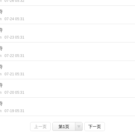
m
07-26 05:32
诗
m
07-24 05:31
诗
m
07-23 05:31
诗
m
07-22 05:31
诗
m
07-21 05:31
诗
m
07-20 05:31
诗
m
07-19 05:31
上一页
第1页
下一页