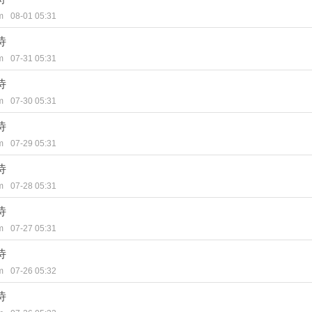
m
08-01 05:31
诗
m
07-31 05:31
诗
m
07-30 05:31
诗
m
07-29 05:31
诗
m
07-28 05:31
诗
m
07-27 05:31
诗
m
07-26 05:32
诗