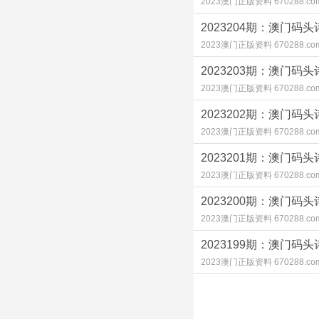
2023澳门正版资料 670288.co
2023204期：澳门码头
2023澳门正版资料 670288.co
2023203期：澳门码头
2023澳门正版资料 670288.co
2023202期：澳门码头
2023澳门正版资料 670288.co
2023201期：澳门码头
2023澳门正版资料 670288.co
2023200期：澳门码头
2023澳门正版资料 670288.co
2023199期：澳门码头
2023澳门正版资料 670288.co