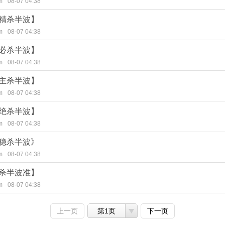
m
08-07 04:38
【精杀半波】
m
08-07 04:38
【必杀半波】
m
08-07 04:38
【主杀半波】
m
08-07 04:38
【绝杀半波】
m
08-07 04:38
《稳杀半波》
m
08-07 04:38
【杀半波准】
m
08-07 04:38
上一页
第1页
下一页