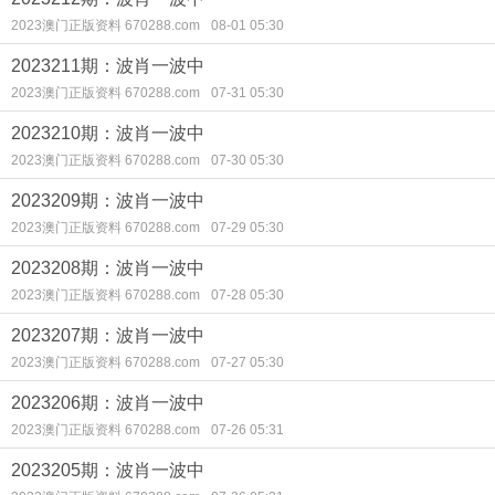
2023澳门正版资料 670288.com
08-01 05:30
2023211期：波肖一波中
2023澳门正版资料 670288.com
07-31 05:30
2023210期：波肖一波中
2023澳门正版资料 670288.com
07-30 05:30
2023209期：波肖一波中
2023澳门正版资料 670288.com
07-29 05:30
2023208期：波肖一波中
2023澳门正版资料 670288.com
07-28 05:30
2023207期：波肖一波中
2023澳门正版资料 670288.com
07-27 05:30
2023206期：波肖一波中
2023澳门正版资料 670288.com
07-26 05:31
2023205期：波肖一波中