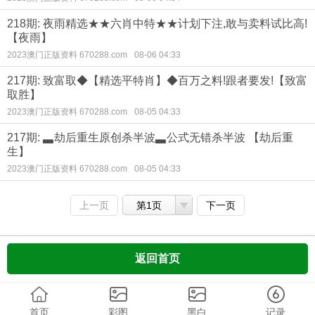
218期: 夜雨精选★★六肖中特★★计划下注,敢与卖料试比高!
【夜雨】
2023澳门正版资料 670288.com
08-06 04:33
217期: 致富取◆【精选平特肖】◆百万之料!跟者要发!【致富
取胜】
2023澳门正版资料 670288.com
08-05 04:33
217期: ▃劫后重生原创杀半波▃公式无错杀半波 【劫后重
生】
2023澳门正版资料 670288.com
08-05 04:33
上一页
第1页
下一页
返回首页
首页
彩图
黑白
记录