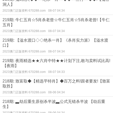
洞人】
2023澳门正版资料 670288.com
08-07 04:34
219期: 牛仁五肖☆5肖杀老曾☆牛仁五肖☆5肖杀老曾!【牛仁
五肖】
2023澳门正版资料 670288.com
08-07 04:34
219期: 【溢水渡口◇◇绝杀一肖】《杀肖实力派》【溢水渡
口】
2023澳门正版资料 670288.com
08-07 04:34
219期: 夜雨精选★★六肖中特★★计划下注,敢与卖料试比高!
【夜雨】
2023澳门正版资料 670288.com
08-07 04:33
218期: 致富取◆【精选平特肖】◆百万之料!跟者要发!【致富
取胜】
2023澳门正版资料 670288.com
08-06 04:34
218期: ▃劫后重生原创杀半波▃公式无错杀半波 【劫后重
生】
2023澳门正版资料 670288.com
08-06 04:34