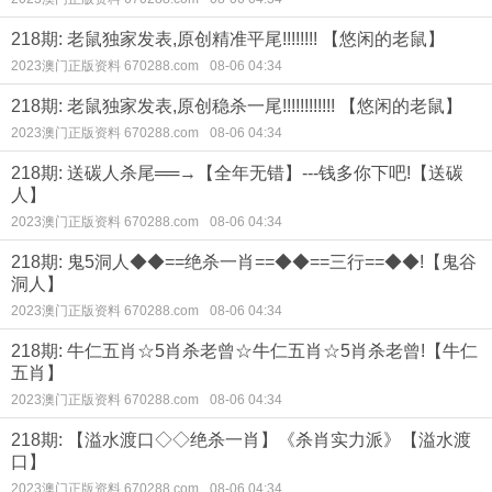
218期: 老鼠独家发表,原创精准平尾!!!!!!!! 【悠闲的老鼠】
2023澳门正版资料 670288.com
08-06 04:34
218期: 老鼠独家发表,原创稳杀一尾!!!!!!!!!!!! 【悠闲的老鼠】
2023澳门正版资料 670288.com
08-06 04:34
218期: 送碳人杀尾══→【全年无错】---钱多你下吧!【送碳
人】
2023澳门正版资料 670288.com
08-06 04:34
218期: 鬼5洞人◆◆==绝杀一肖==◆◆==三行==◆◆!【鬼谷
洞人】
2023澳门正版资料 670288.com
08-06 04:34
218期: 牛仁五肖☆5肖杀老曾☆牛仁五肖☆5肖杀老曾!【牛仁
五肖】
2023澳门正版资料 670288.com
08-06 04:34
218期: 【溢水渡口◇◇绝杀一肖】《杀肖实力派》【溢水渡
口】
2023澳门正版资料 670288.com
08-06 04:34