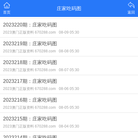
庄家吃码图
首页
返回
2023220期：庄家吃码图
2023澳门正版资料 670288.com
08-09 05:30
2023219期：庄家吃码图
2023澳门正版资料 670288.com
08-08 05:30
2023218期：庄家吃码图
2023澳门正版资料 670288.com
08-07 05:30
2023217期：庄家吃码图
2023澳门正版资料 670288.com
08-06 05:30
2023216期：庄家吃码图
2023澳门正版资料 670288.com
08-05 05:30
2023215期：庄家吃码图
2023澳门正版资料 670288.com
08-04 05:30
2023214期：庄家吃码图