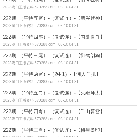
2023澳门正版资料 670288.com
08-10 04:31
222期: （平特五尾）-（复试连）-【新兴赌神】
2023澳门正版资料 670288.com
08-10 04:31
222期: （平特四尾）-（复试连）-【内幕看肖】
2023澳门正版资料 670288.com
08-10 04:31
222期: （平特三尾）-（复试连）-【御驾剖狗】
2023澳门正版资料 670288.com
08-10 04:31
222期: （平特两尾）-（2中1）-【佣人自扰】
2023澳门正版资料 670288.com
08-10 04:31
222期: （平特五肖）-（复试连）-【灭绝师太】
2023澳门正版资料 670288.com
08-10 04:31
222期: （平特四肖）-（复试连）-【千山暮雪】
2023澳门正版资料 670288.com
08-10 04:31
222期: （平特三肖）-（复试连）-【梅痕墨印】