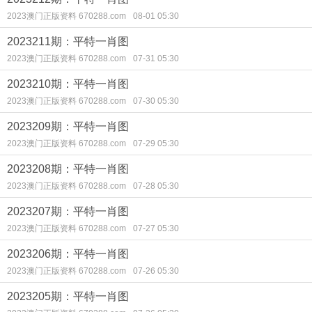
2023澳门正版资料 670288.com
08-01 05:30
2023211期：平特一肖图
2023澳门正版资料 670288.com
07-31 05:30
2023210期：平特一肖图
2023澳门正版资料 670288.com
07-30 05:30
2023209期：平特一肖图
2023澳门正版资料 670288.com
07-29 05:30
2023208期：平特一肖图
2023澳门正版资料 670288.com
07-28 05:30
2023207期：平特一肖图
2023澳门正版资料 670288.com
07-27 05:30
2023206期：平特一肖图
2023澳门正版资料 670288.com
07-26 05:30
2023205期：平特一肖图