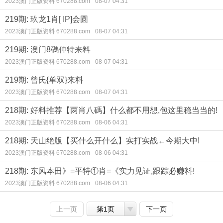
2023澳门正版资料 670288.com
08-07 04:31
219期: 玖龙1肖[ IP]会圆
2023澳门正版资料 670288.com
08-07 04:31
219期: 澳门8碼仲特来料
2023澳门正版资料 670288.com
08-07 04:31
219期: 曾氏{单双}来料
2023澳门正版资料 670288.com
08-07 04:31
218期: 好料推荐【两肖八碼】什么都不用想,包这里稳当当的!
2023澳门正版资料 670288.com
08-06 04:31
218期: 天山绝版【买什么开什么】实打实战←今期大中!
2023澳门正版资料 670288.com
08-06 04:31
218期: 东风本田》=平特①肖=《实力见证,跟踪必赚料!
2023澳门正版资料 670288.com
08-06 04:31
上一页
第1页
下一页