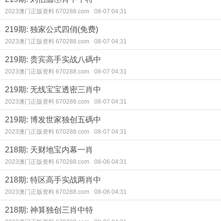
2023澳门正版资料 670288.com
08-07 04:31
219期: 独家公式四俏(免费)
2023澳门正版资料 670288.com
08-07 04:31
219期: 贵宾高手实战八碼中
2023澳门正版资料 670288.com
08-07 04:31
219期: 无线宝宝透密三肖中
2023澳门正版资料 670288.com
08-07 04:31
219期: 博发世家独创五碼中
2023澳门正版资料 670288.com
08-07 04:31
218期: 天财地宝内幕一肖
2023澳门正版资料 670288.com
08-06 04:31
218期: 特区高手实战两肖中
2023澳门正版资料 670288.com
08-06 04:31
218期: 神算独创三肖中特