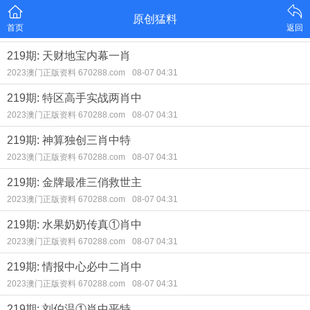
原创猛料
首页
返回
219期: 天财地宝内幕一肖
2023澳门正版资料 670288.com
08-07 04:31
219期: 特区高手实战两肖中
2023澳门正版资料 670288.com
08-07 04:31
219期: 神算独创三肖中特
2023澳门正版资料 670288.com
08-07 04:31
219期: 金牌最准三俏救世主
2023澳门正版资料 670288.com
08-07 04:31
219期: 水果奶奶传真①肖中
2023澳门正版资料 670288.com
08-07 04:31
219期: 情报中心必中二肖中
2023澳门正版资料 670288.com
08-07 04:31
219期: 刘伯温①肖中平特