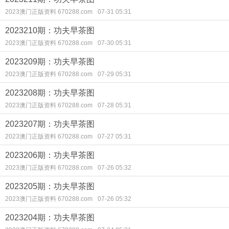
2023澳门正版资料 670288.com
07-31 05:31
2023210期：功夫早茶图
2023澳门正版资料 670288.com
07-30 05:31
2023209期：功夫早茶图
2023澳门正版资料 670288.com
07-29 05:31
2023208期：功夫早茶图
2023澳门正版资料 670288.com
07-28 05:31
2023207期：功夫早茶图
2023澳门正版资料 670288.com
07-27 05:31
2023206期：功夫早茶图
2023澳门正版资料 670288.com
07-26 05:32
2023205期：功夫早茶图
2023澳门正版资料 670288.com
07-26 05:32
2023204期：功夫早茶图