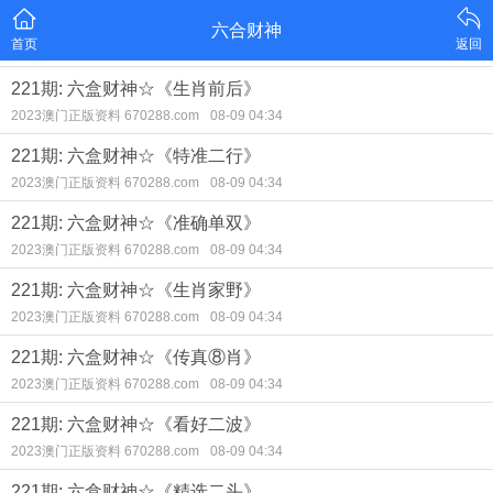
六合财神
首页
返回
221期: 六盒财神☆《生肖前后》
2023澳门正版资料 670288.com
08-09 04:34
221期: 六盒财神☆《特准二行》
2023澳门正版资料 670288.com
08-09 04:34
221期: 六盒财神☆《准确单双》
2023澳门正版资料 670288.com
08-09 04:34
221期: 六盒财神☆《生肖家野》
2023澳门正版资料 670288.com
08-09 04:34
221期: 六盒财神☆《传真⑧肖》
2023澳门正版资料 670288.com
08-09 04:34
221期: 六盒财神☆《看好二波》
2023澳门正版资料 670288.com
08-09 04:34
221期: 六盒财神☆《精选二头》