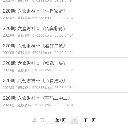
2023澳门正版资料 670288.com
08-08 04:34
220期: 六盒财神☆《生肖家野》
2023澳门正版资料 670288.com
08-08 04:34
220期: 六盒财神☆《传真⑧肖》
2023澳门正版资料 670288.com
08-08 04:34
220期: 六盒财神☆《看好二波》
2023澳门正版资料 670288.com
08-08 04:34
220期: 六盒财神☆《精选二头》
2023澳门正版资料 670288.com
08-08 04:34
220期: 六盒财神☆《杀肖准彩》
2023澳门正版资料 670288.com
08-08 04:34
220期: 六盒财神☆《平码二中二》
2023澳门正版资料 670288.com
08-08 04:34
上一页
第1页
下一页