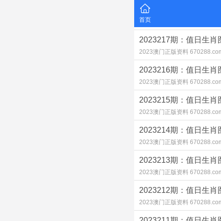
首页
2023217期：值日生肖
2023澳门正版资料 670288.co
2023216期：值日生肖
2023澳门正版资料 670288.co
2023215期：值日生肖
2023澳门正版资料 670288.co
2023214期：值日生肖
2023澳门正版资料 670288.co
2023213期：值日生肖
2023澳门正版资料 670288.co
2023212期：值日生肖
2023澳门正版资料 670288.co
2023211期：值日生肖