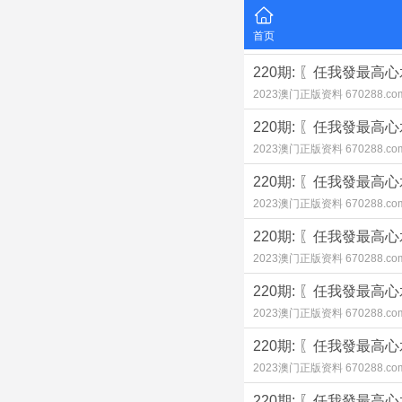
首页
220期: 〖任我發最
2023澳门正版资料 670288.co
220期: 〖任我發最
2023澳门正版资料 670288.co
220期: 〖任我發最
2023澳门正版资料 670288.co
220期: 〖任我發最
2023澳门正版资料 670288.co
220期: 〖任我發最
2023澳门正版资料 670288.co
220期: 〖任我發最
2023澳门正版资料 670288.co
220期: 〖任我發最