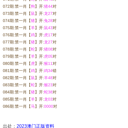
072期:禁一肖
【
狗
】开:
猪44
对
073期:禁一肖
【
鼠
】开:
龙27
对
074期:禁一肖
【
猪
】开:
兔28
对
075期:禁一肖
【
羊
】开:
鼠43
对
076期:禁一肖
【
鸡
】开:
虎17
对
077期:禁一肖
【
猪
】开:
龙27
对
078期:禁一肖
【
蛇
】开:
猪08
对
079期:禁一肖
【
羊
】开:
虎05
对
080期:禁一肖
【
虎
】开:
猴11
对
081期:禁一肖
【
鸡
】开:
鸡34
错
082期:禁一肖
【
鼠
】开:
羊48
对
083期:禁一肖
【
蛇
】开:
猴23
对
084期:禁一肖
【
猪
】开:
蛇38
对
085期:禁一肖
【
羊
】开:
龙03
对
086期:禁一肖
【
马
】开:
0000
对
出处：
2023澳门正版资料