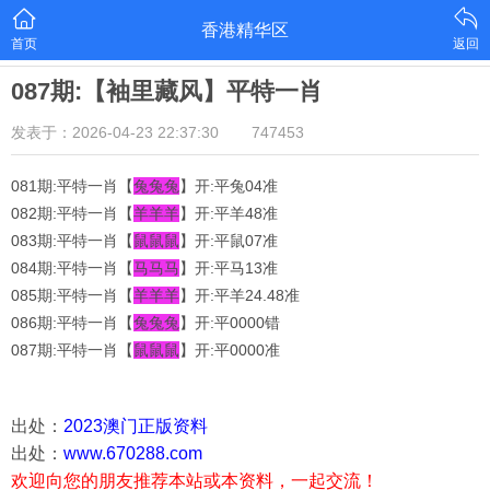
香港精华区
首页
返回
087期:【袖里藏风】平特一肖
发表于：2026-04-23 22:37:30
747453
081期:平特一肖【
兔兔兔
】开:平兔04准
082期:平特一肖【
羊羊羊
】开:平羊48准
083期:平特一肖【
鼠鼠鼠
】开:平鼠07准
084期:平特一肖【
马马马
】开:平马13准
085期:平特一肖【
羊羊羊
】开:平羊24.48准
086期:平特一肖【
兔兔兔
】开:平0000错
087期:平特一肖【
鼠鼠鼠
】开:平0000准
出处：
2023澳门正版资料
出处：
www.670288.com
欢迎向您的朋友推荐本站或本资料，一起交流！