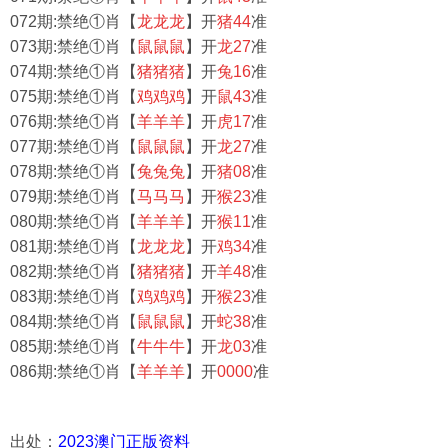
072期:禁绝①肖【
龙龙龙
】开
猪44
准
073期:禁绝①肖【
鼠鼠鼠
】开
龙27
准
074期:禁绝①肖【
猪猪猪
】开
兔16
准
075期:禁绝①肖【
鸡鸡鸡
】开
鼠43
准
076期:禁绝①肖【
羊羊羊
】开
虎17
准
077期:禁绝①肖【
鼠鼠鼠
】开
龙27
准
078期:禁绝①肖【
兔兔兔
】开
猪08
准
079期:禁绝①肖【
马马马
】开
猴23
准
080期:禁绝①肖【
羊羊羊
】开
猴11
准
081期:禁绝①肖【
龙龙龙
】开
鸡34
准
082期:禁绝①肖【
猪猪猪
】开
羊48
准
083期:禁绝①肖【
鸡鸡鸡
】开
猴23
准
084期:禁绝①肖【
鼠鼠鼠
】开
蛇38
准
085期:禁绝①肖【
牛牛牛
】开
龙03
准
086期:禁绝①肖【
羊羊羊
】开
0000
准
出处：
2023澳门正版资料