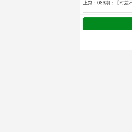
上篇：086期：【时差