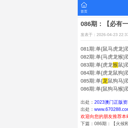
首页
086期：【必有
发表于：2026-04-23 22:37
081期:单{
鼠马虎龙
}
082期:单{
马虎龙猴
}
083期:单{
虎龙
猴
鼠
}
084期:单{
虎龙鼠狗
}
085期:单{
龙
鼠狗马
}
086期:单{
鼠狗马猴
}
出处：
2023澳门正版
出处：
www.670288.co
欢迎向您的朋友推荐本
下篇：086期：【火候