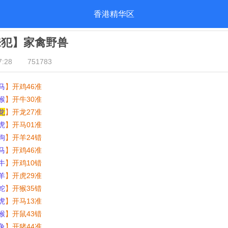
香港精华区
来犯】家禽野兽
:28
751783
马
】开鸡46准
猴
】开牛30准
龙
】开龙27准
虎
】开马01准
狗
】开羊24错
马
】开鸡46准
牛
】开鸡10错
羊
】开虎29准
蛇
】开猴35错
虎
】开马13准
猴
】开鼠43错
兔
】开猪44准