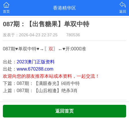
香港精华区
首页
返回
087期：【出售糖果】单双中特
发表于：2026-04-23 22:37:25
780536
087期♥单双中特♥→〖
双
〗←♥开:0000准
出处：
2023澳门正版资料
出处：
www.670288.com
欢迎向您的朋友推荐本站或本资料，一起交流！
下篇：087期：【满眼春光】⑷肖中特
上篇：087期：【山后相逢】绝杀3肖
返回首页