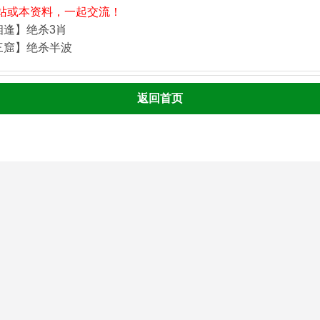
站或本资料，一起交流！
相逢】绝杀3肖
三窟】绝杀半波
返回首页