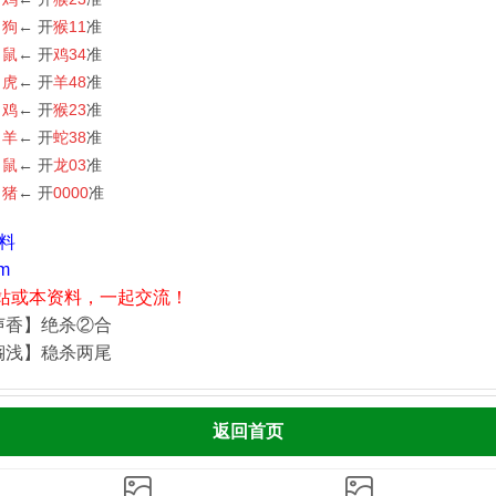
→
狗
← 开
猴11
准
→
鼠
← 开
鸡34
准
→
虎
← 开
羊48
准
→
鸡
← 开
猴23
准
→
羊
← 开
蛇38
准
→
鼠
← 开
龙03
准
→
猪
← 开
0000
准
资料
m
站或本资料，一起交流！
声香】绝杀②合
搁浅】稳杀两尾
返回首页