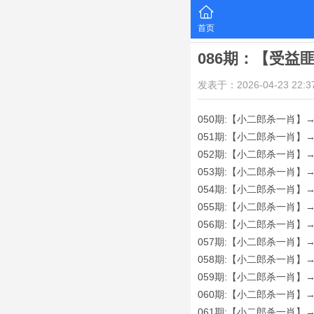
首页
086期：【受益
发表于：2026-04-23 22:37
050期:【小二郎杀一肖】
051期:【小二郎杀一肖】
052期:【小二郎杀一肖】
053期:【小二郎杀一肖】
054期:【小二郎杀一肖】
055期:【小二郎杀一肖】
056期:【小二郎杀一肖】
057期:【小二郎杀一肖】
058期:【小二郎杀一肖】
059期:【小二郎杀一肖】
060期:【小二郎杀一肖】
061期:【小二郎杀一肖】