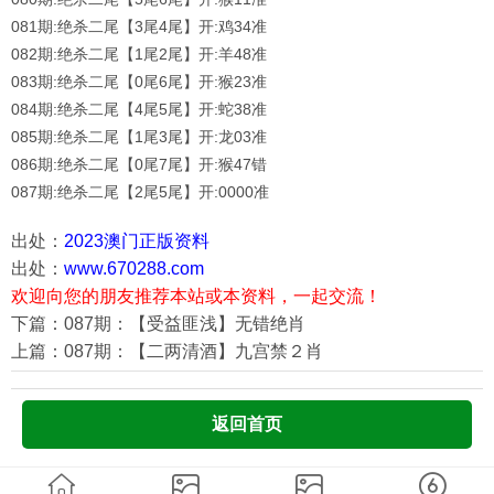
081期:绝杀二尾【3尾4
尾】开:鸡34准
082期:绝杀二尾【1尾2
尾】开:羊48准
083期:绝杀二尾【0尾6
尾】开:猴23准
084期:绝杀二尾【4尾5
尾】开:蛇38准
085期:绝杀二尾【1尾3尾】开:龙03准
086期:绝杀二尾【0尾7尾】开:猴47错
087期:绝杀二尾【2尾5尾】开:0000准
出处：
2023澳门正版资料
出处：
www.670288.com
欢迎向您的朋友推荐本站或本资料，一起交流！
下篇：087期：【受益匪浅】无错绝肖
上篇：087期：【二两清酒】九宫禁２肖
返回首页