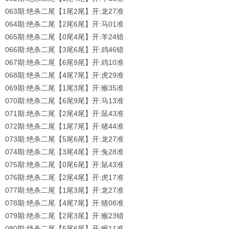
063期:绝杀二尾【1尾2
尾】开:龙27准
064期:绝杀二尾【2尾6
尾】开:马01准
065期:绝杀二尾【0尾4
尾】开:羊24错
066期:绝杀二尾【3尾6
尾】开:鸡46错
067期:绝杀二尾【6尾9
尾】开:鸡10准
068期:绝杀二尾【4尾7
尾】开:虎29准
069期:绝杀二尾【1尾3
尾】开:猴35准
070期:绝杀二尾【6尾9
尾】开:马13准
071期:绝杀二尾【2尾4
尾】开:鼠43准
072期:绝杀二尾【1尾7
尾】开:猪44准
073期:绝杀二尾【5尾6
尾】开:龙27准
074期:绝杀二尾【3尾4
尾】开:兔28准
075期:绝杀二尾【0尾6
尾】开:鼠43准
076期:绝杀二尾【2尾4
尾】开:虎17准
077期:绝杀二尾【1尾3
尾】开:龙27准
078期:绝杀二尾【4尾7
尾】开:猪08准
079期:绝杀二尾【2尾3
尾】开:猴23错
080期:绝杀二尾【5尾6
尾】开:猴11准