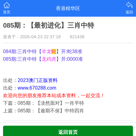
香港精华区
首页
返回
085期：【最初进化】三肖中特
发表于：2026-04-23 22:37:18
821438
084期:三肖中特【
羊龙
蛇
】开:蛇38准
085期:三肖中特【
龙鸡虎
】开:0000准
出处：
2023澳门正版资料
出处：
www.670288.com
欢迎向您的朋友推荐本站或本资料，一起交流！
下篇：085期：【淡然面对】一肖平特
上篇：085期：【逾期不侯】中特四肖
返回首页