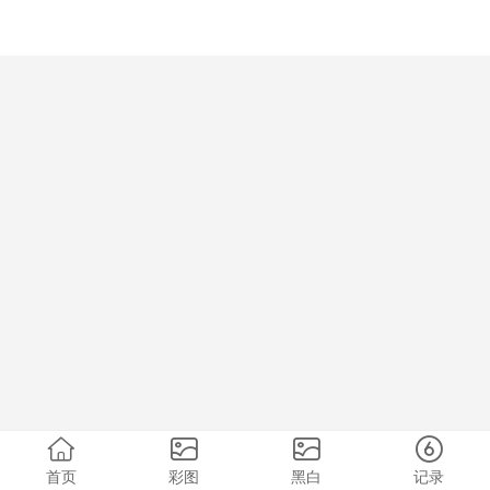
首页
彩图
黑白
记录