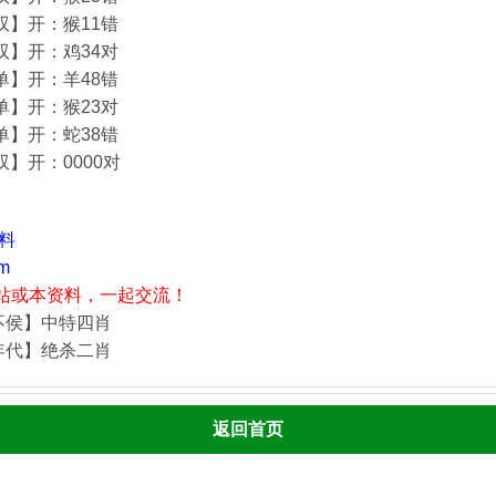
双
】开：猴11错
双
】开：鸡34对
单
】开：羊48错
单
】开：猴23对
单
】开：蛇38错
双
】开：0000对
资料
m
站或本资料，一起交流！
不侯】中特四肖
年代】绝杀二肖
返回首页