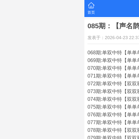
首页
085期：【声名
发表于：2026-04-23 22:37
068期:单双中特【单单
069期:单双中特【单单
070期:单双中特【单单
071期:单双中特【单单
072期:单双中特【双双
073期:单双中特【双双
074期:单双中特【双双
075期:单双中特【
单单
076期:单双中特【单单
077期:单双中特【单单
078期:单双中特【
双双
079期:单双中特【双双