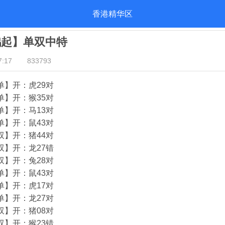
香港精华区
鹊起】单双中特
:17
833793
单
】开：虎29对
单
】开：猴35对
单
】开：马13对
单
】开：鼠43对
双
】开：猪44对
双
】开：龙27错
双
】开：兔28对
单
】开：鼠43对
单
】开：虎17对
单
】开：龙27对
双
】开：猪08对
双
】开：猴23错