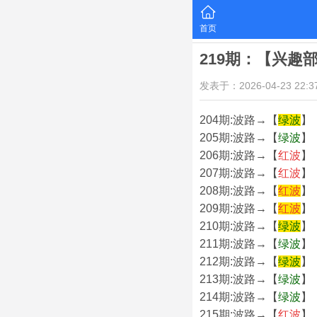
首页
219期：【兴趣
发表于：2026-04-23 22:37
204期:波路→【
绿
波
】
205期:波路→【
绿
波
】
206期:波路→【
红
波
】
207期:波路→【
红
波
】
208期:波路→【
红
波
】
209期:波路→【
红
波
】
210期:波路→【
绿
波
】
211期:波路→【
绿
波
】
212期:波路→【
绿
波
】
213期:波路→【
绿
波
】
214期:波路→【
绿
波
】
215期:波路→【
红
波
】