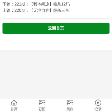
下篇：221期：【我本闲凉】稳杀12码
上篇：220期：【无地自容】绝杀三肖
返回首页
首页
彩图
黑白
记录