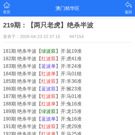
澳门精华区
首页
返回
219期：【两只老虎】绝杀半波
发表于：2026-04-23 22:37:15
947154
181期 绝杀半波【
绿波双
】开:鼠19准
182期 绝杀半波【
红波
双
】开:虎41准
183期 绝杀半波【
蓝波单
】开:羊24准
184期 绝杀半波【
红波单
】开:马01错
185期 绝杀半波【
红波
双
】开:羊36准
186期 绝杀半波【
蓝波双
】开:猴23准
187期 绝杀半波【
红波
双
】开:马01准
188期 绝杀半波【
红波单
】开:兔16准
189期 绝杀半波【
绿波
双
】开:龙15准
190期 绝杀半波【
蓝波单
】开:兔16准
191期 绝杀半波【
红波
双
】开:虎29准
192期 绝杀半波【
红波单
】开:马25准