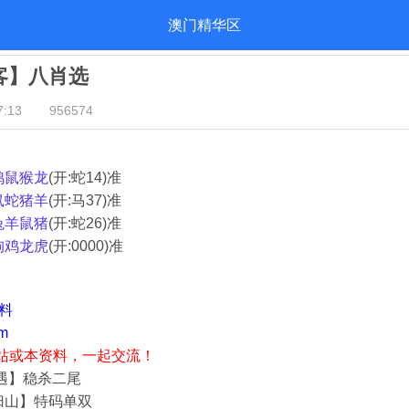
澳门精华区
归客】八肖选
:13
956574
鸡鼠猴龙
(开:蛇14)准
鼠蛇猪羊
(开:马37)准
兔羊鼠猪
(开:蛇26)准
狗鸡龙虎
(开:0000)准
资料
m
站或本资料，一起交流！
奇遇】稳杀二尾
归山】特码单双