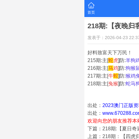
首页
218期:【夜晚
发表于：2026-04-23 22:37
好料致富天下万民！
215期:主[
蛇
虎
]
防:
羊狗
216期:主[
马
鸡
]
防:
狗猴
217期:主[
牛
蛇
]
防:
猴鸡
218期:主[
兔猴
]
防:
蛇马
出处：
2023澳门正版
出处：
www.670288.co
欢迎向您的朋友推荐本
下篇：218期:【夏日
上篇：218期：【四虎