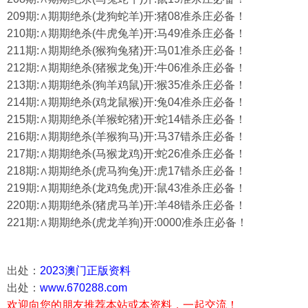
209期:∧期期绝杀(
龙狗蛇羊
)开:猪08准杀庄必备！
210期:∧期期绝杀(
牛虎兔羊
)开:马49准杀庄必备！
211期:∧期期绝杀(
猴狗兔猪
)开:马01准杀庄必备！
212期:∧期期绝杀(
猪猴龙兔
)开:牛06准杀庄必备！
213期:∧期期绝杀(
狗羊鸡鼠
)开:猴35准杀庄必备！
214期:∧期期绝杀(
鸡龙鼠猴
)开:兔04准杀庄必备！
215期:∧期期绝杀(
羊猴蛇猪
)开:蛇14错杀庄必备！
216期:∧期期绝杀(
羊猴狗马
)开:马37错杀庄必备！
217期:∧期期绝杀(
马猴龙鸡
)开:蛇26准杀庄必备！
218期:∧期期绝杀(
虎马狗兔
)开:虎17错杀庄必备！
219期:∧期期绝杀(
龙鸡兔虎
)开:鼠43准杀庄必备！
220期:∧期期绝杀(
猪虎马羊
)开:羊48错杀庄必备！
221期:∧期期绝杀(
虎龙羊狗
)开:0000准杀庄必备！
出处：
2023澳门正版资料
出处：
www.670288.com
欢迎向您的朋友推荐本站或本资料，一起交流！