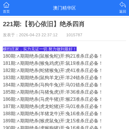
澳门精华区
首页
返回
221期:【初心依旧】绝杀四肖
发表于：2026-04-23 22:37:12
1015787
横扫庄家，实力见证一切.努力做到最好！
180期:∧期期绝杀(
鼠猴兔蛇
)开:狗21准杀庄必备！
181期:∧期期绝杀(
猴兔鸡虎
)开:鼠19准杀庄必备！
182期:∧期期绝杀(
蛇猪猴兔
)开:虎41准杀庄必备！
183期:∧期期绝杀(
鼠狗羊龙
)开:羊24错杀庄必备！
184期:∧期期绝杀(
马狗牛兔
)开:马01错杀庄必备！
185期:∧期期绝杀(
马猪兔虎
)开:羊36准杀庄必备！
186期:∧期期绝杀(
马虎牛猪
)开:猴23准杀庄必备！
187期:∧期期绝杀(
虎龙蛇猪
)开:马01准杀庄必备！
188期:∧期期绝杀(
羊猪龙牛
)开:兔16准杀庄必备！
189期:∧期期绝杀(
猴虎鼠兔
)开:龙15准杀庄必备！
190期:∧期期绝杀(
虎猴狗猪
)开:兔16准杀庄必备！