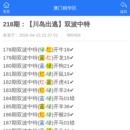
澳门精华区
首页
返回
218期：【川岛出逃】双波中特
发表于：2026-04-23 22:37:01
980456
178期双波中特(
绿
-
红
)开牛18✔
179期双波中特(
蓝
-
红
)开龙15✔
180期双波中特(
蓝
-
绿
)开狗21✔
181期双波中特(
红
-
绿
)开鼠19✔
182期双波中特(
红
-
蓝
)开虎41✔
183期双波中特(
红
-
绿
)开羊24✔
184期双波中特(
蓝
-
绿
)开马01错
185期双波中特(
蓝
-
绿
)开羊36✔
186期双波中特(
红
-
绿
)开猴23✔
187期双波中特(
蓝
-
绿
)开马01错