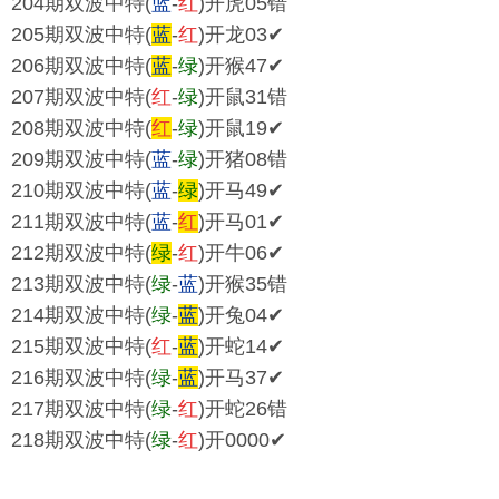
204期双波中特(
蓝
-
红
)开虎05错
205期双波中特(
蓝
-
红
)开龙03✔
206期双波中特(
蓝
-
绿
)开猴47✔
207期双波中特(
红
-
绿
)开鼠31错
208期双波中特(
红
-
绿
)开鼠19✔
209期双波中特(
蓝
-
绿
)开猪08错
210期双波中特(
蓝
-
绿
)开马49✔
211期双波中特(
蓝
-
红
)开马01✔
212期双波中特(
绿
-
红
)开牛06✔
213期双波中特(
绿
-
蓝
)开猴35错
214期双波中特(
绿
-
蓝
)开兔04✔
215期双波中特(
红
-
蓝
)开蛇14✔
216期双波中特(
绿
-
蓝
)开马37✔
217期双波中特(
绿
-
红
)开蛇26错
218期双波中特(
绿
-
红
)开0000✔