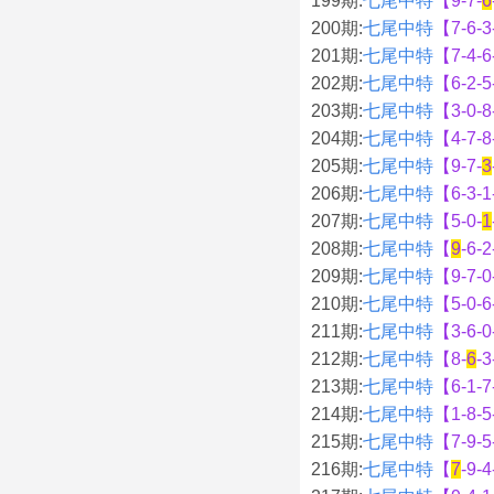
199期:
七尾中特
【9-7-
6
200期:
七尾中特
【7-6-3
201期:
七尾中特
【7-4-6-
202期:
七尾中特
【6-2-5-
203期:
七尾中特
【3-0-8
204期:
七尾中特
【4-7-8-
205期:
七尾中特
【9-7-
3
206期:
七尾中特
【6-3-1
207期:
七尾中特
【5-0-
1
208期:
七尾中特
【
9
-6-
209期:
七尾中特
【9-7-0-
210期:
七尾中特
【5-0-6-
211期:
七尾中特
【3-6-0-
212期:
七尾中特
【8-
6
-3
213期:
七尾中特
【6-1-7
214期:
七尾中特
【1-8-5
215期:
七尾中特
【7-9-5-
216期:
七尾中特
【
7
-9-