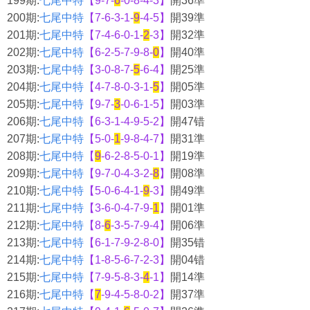
199期:
七尾中特
【9-7-
6
-0-8-4-3】
開36準
200期:
七尾中特
【7-6-3-1-
9
-4-5】
開39準
201期:
七尾中特
【7-4-6-0-1-
2
-3】
開32準
202期:
七尾中特
【6-2-5-7-9-8-
0
】
開40準
203期:
七尾中特
【3-0-8-7-
5
-6-4】
開25準
204期:
七尾中特
【4-7-8-0-3-1-
5
】
開05準
205期:
七尾中特
【9-7-
3
-0-6-1-5】
開03準
206期:
七尾中特
【6-3-1-4-9-5-2】
開47错
207期:
七尾中特
【5-0-
1
-9-8-4-7】
開31準
208期:
七尾中特
【
9
-6-2-8-5-0-1】
開19準
209期:
七尾中特
【9-7-0-4-3-2-
8
】
開08準
210期:
七尾中特
【5-0-6-4-1-
9
-3】
開49準
211期:
七尾中特
【3-6-0-4-7-9-
1
】
開01準
212期:
七尾中特
【8-
6
-3-5-7-9-4】
開06準
213期:
七尾中特
【6-1-7-9-2-8-0】
開35错
214期:
七尾中特
【1-8-5-6-7-2-3】
開04错
215期:
七尾中特
【7-9-5-8-3-
4
-1】
開14準
216期:
七尾中特
【
7
-9-4-5-8-0-2】
開37準