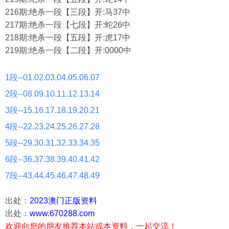
216期:绝杀一段【三段】开:马37中
217期:绝杀一段【七段】开:蛇26中
218期:绝杀一段【五段】开:虎17中
219期:绝杀一段【二段】开:0000中
1段--01.02.03.04.05.06.07
2段--08.09.10.11.12.13.14
3段--15.16.17.18.19.20.21
4段--22.23.24.25.26.27.28
5段--29.30.31.32.33.34.35
6段--36.37.38.39.40.41.42
7段--43.44.45.46.47.48.49
出处：
2023澳门正版资料
出处：
www.670288.com
欢迎向您的朋友推荐本站或本资料，一起交流！