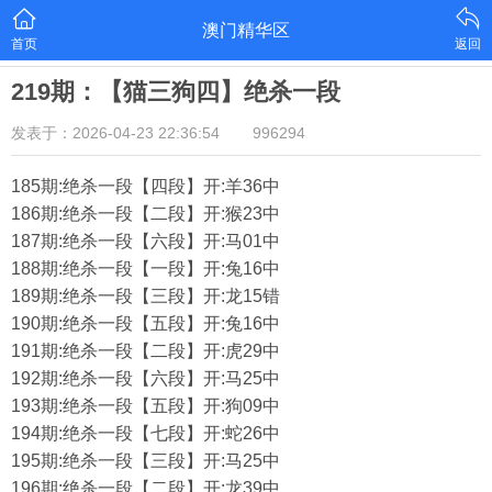
澳门精华区
首页
返回
219期：【猫三狗四】绝杀一段
发表于：2026-04-23 22:36:54
996294
185期:绝杀一段【四段】开:羊36中
186期:绝杀一段【二段】开:猴23中
187期:绝杀一段【六段】开:马01中
188期:绝杀一段【一段】开:兔16中
189期:绝杀一段【三段】开:龙15错
190期:绝杀一段【五段】开:兔16中
191期:绝杀一段【二段】开:虎29中
192期:绝杀一段【六段】开:马25中
193期:绝杀一段【五段】开:狗09中
194期:绝杀一段【七段】开:蛇26中
195期:绝杀一段【三段】开:马25中
196期:绝杀一段【二段】开:龙39中