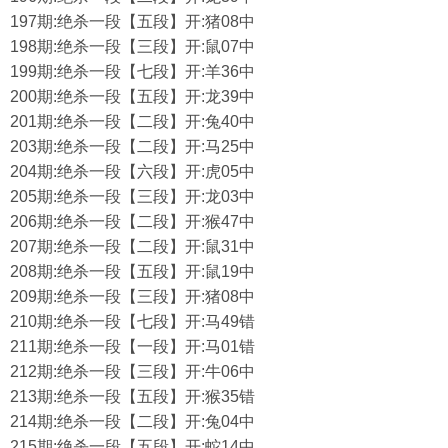
197期:绝杀一段【五段】开:猪08中
198期:绝杀一段【三段】开:鼠07中
199期:绝杀一段【七段】开:羊36中
200期:绝杀一段【五段】开:龙39中
201期:绝杀一段【二段】开:兔40
中
203期:绝杀一段【二段】开:马25中
204期:绝杀一段【六段】开:虎05中
205期:绝杀一段【三段】开:龙03中
206期:绝杀一段【二段】开:猴47中
207期:绝杀一段【二段】开:鼠31中
208期:绝杀一段【五段】开:鼠19中
209期:绝杀一段【三段】开:猪08中
210期:绝杀一段【七段】开:马49错
211期:绝杀一段【一段】开:马01错
212期:绝杀一段【三段】开:牛06中
213期:绝杀一段【五段】开:猴35错
214期:绝杀一段【二段】开:兔04中
215期:绝杀一段【五段】开:蛇14中