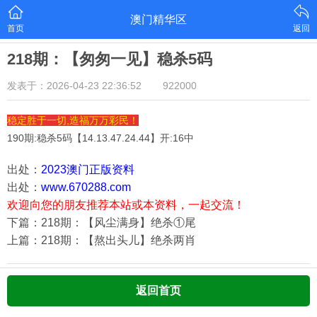
澳门精华区
首页
返回
218期：【匆匆一见】稳杀5码
发表于：2026-04-23 22:36:52
922000
稳定胜于一切,造福万万彩民！
190期:稳杀5码【
14.13.47.24.44
】开:16中
出处：
2023澳门正版资料
出处：
www.670288.com
欢迎向您的朋友推荐本站或本资料，一起交流！
下篇：218期：【风尘满身】绝杀①尾
上篇：218期：【熬出头儿】绝杀两肖
返回首页